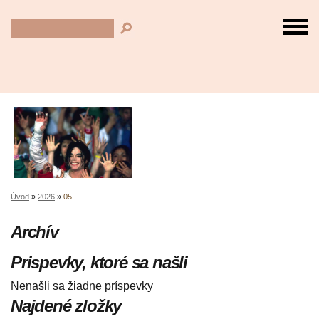
Úvod
»
2026
»
05
Archív
Prispevky, ktoré sa našli
Nenašli sa žiadne príspevky
Najdené zložky