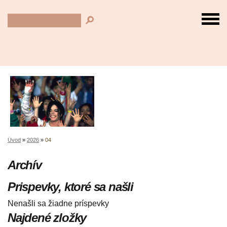
Úvod
»
2026
»
04
Archív
Prispevky, ktoré sa našli
Nenašli sa žiadne príspevky
Najdené zložky