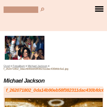
Úvod
»
Fotoalbum
»
Michael Jackson
»
f_262071802_0da14b90eb58f382311dac430bfdc6a1.jpg
Michael Jackson
f_262071802_0da14b90eb58f382311dac430bfdc6a