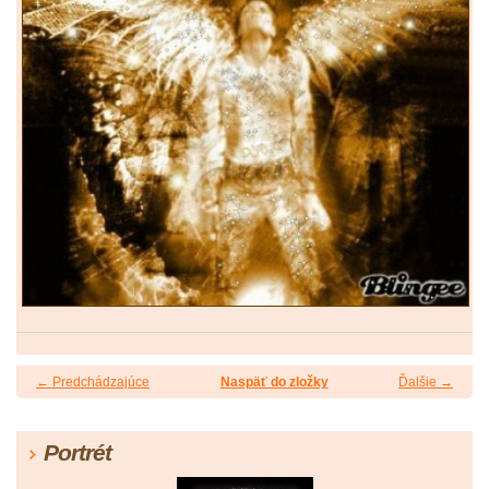
← Predchádzajúce
Naspäť do zložky
Ďalšie →
Portrét