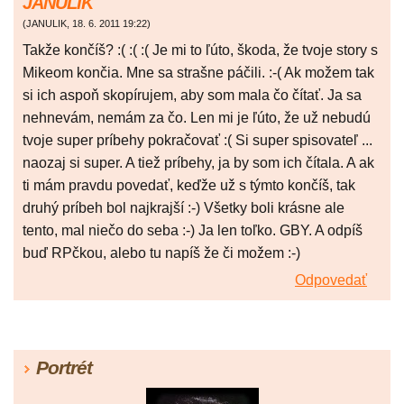
JANULIK
(
JANULIK
,
18. 6. 2011
19:22
)
Takže končíš? :( :( :( Je mi to ľúto, škoda, že tvoje story s
Mikeom končia. Mne sa strašne páčili. :-( Ak možem tak
si ich aspoň skopírujem, aby som mala čo čítať. Ja sa
nehnevám, nemám za čo. Len mi je ľúto, že už nebudú
tvoje super príbehy pokračovať :( Si super spisovateľ ...
naozaj si super. A tiež príbehy, ja by som ich čítala. A ak
ti mám pravdu povedať, keďže už s týmto končíš, tak
druhý príbeh bol najkrajší :-) Všetky boli krásne ale
tento, mal niečo do seba :-) Ja len toľko. GBY. A odpíš
buď RPčkou, alebo tu napíš že či možem :-)
Odpovedať
Portrét