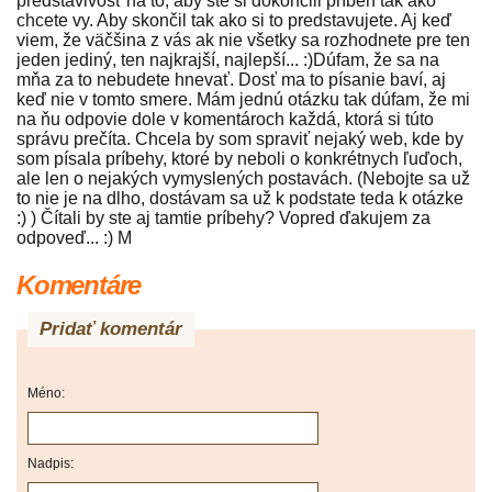
predstavivosť na to, aby ste si dokončili príbeh tak ako
chcete vy. Aby skončil tak ako si to predstavujete. Aj keď
viem, že väčšina z vás ak nie všetky sa rozhodnete pre ten
jeden jediný, ten najkrajší, najlepší... :)Dúfam, že sa na
mňa za to nebudete hnevať. Dosť ma to písanie baví, aj
keď nie v tomto smere. Mám jednú otázku tak dúfam, že mi
na ňu odpovie dole v komentároch každá, ktorá si túto
správu prečíta. Chcela by som spraviť nejaký web, kde by
som písala príbehy, ktoré by neboli o konkrétnych ľuďoch,
ale len o nejakých vymyslených postavách. (Nebojte sa už
to nie je na dlho, dostávam sa už k podstate teda k otázke
:) ) Čítali by ste aj tamtie príbehy? Vopred ďakujem za
odpoveď... :) M
Komentáre
Pridať komentár
Méno:
Nadpis: