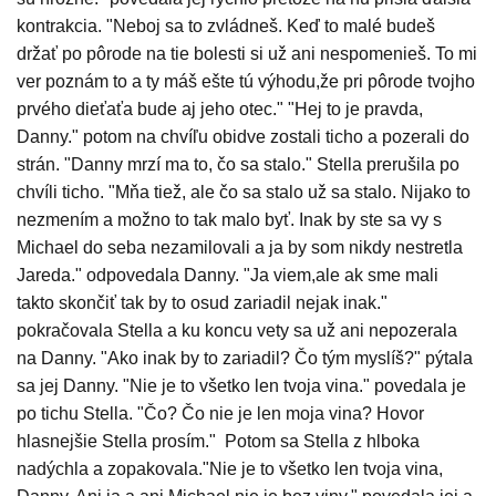
kontrakcia. "Neboj sa to zvládneš. Keď to malé budeš
držať po pôrode na tie bolesti si už ani nespomenieš. To mi
ver poznám to a ty máš ešte tú výhodu,že pri pôrode tvojho
prvého dieťaťa bude aj jeho otec." "Hej to je pravda,
Danny." potom na chvíľu obidve zostali ticho a pozerali do
strán. "Danny mrzí ma to, čo sa stalo." Stella prerušila po
chvíli ticho. "Mňa tiež, ale čo sa stalo už sa stalo. Nijako to
nezmením a možno to tak malo byť. Inak by ste sa vy s
Michael do seba nezamilovali a ja by som nikdy nestretla
Jareda." odpovedala Danny. "Ja viem,ale ak sme mali
takto skončiť tak by to osud zariadil nejak inak."
pokračovala Stella a ku koncu vety sa už ani nepozerala
na Danny. "Ako inak by to zariadil? Čo tým myslíš?" pýtala
sa jej Danny. "Nie je to všetko len tvoja vina." povedala je
po tichu Stella. "Čo? Čo nie je len moja vina? Hovor
hlasnejšie Stella prosím." Potom sa Stella z hlboka
nadýchla a zopakovala."Nie je to všetko len tvoja vina,