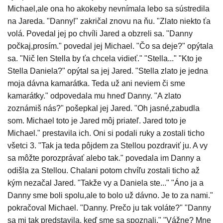
Michael,ale ona ho akokeby nevnímala lebo sa sústredila
na Jareda. "Danny!" zakričal znovu na ňu. "Zlato niekto ťa
volá. Povedal jej po chvíli Jared a obzreli sa. "Danny
počkaj,prosím." povedal jej Michael. "Čo sa deje?" opýtala
sa. "Nič len Stella by ťa chcela vidieť." "Stella..." "Kto je
Stella Daniela?" opýtal sa jej Jared. "Stella zlato je jedna
moja dávna kamarátka. Teda už ani neviem či sme
kamarátky." odpovedala mu hneď Danny. "A zlato
zoznámiš nás?" pošepkal jej Jared. "Oh jasné,zabudla
som. Michael toto je Jared môj priateľ. Jared toto je
Michael." prestavila ich. Oni si podali ruky a zostali ticho
všetci 3. "Tak ja teda pôjdem za Stellou pozdraviť ju. A vy
sa môžte porozprávať alebo tak." povedala im Danny a
odišla za Stellou. Chalani potom chvíľu zostali ticho až
kým nezačal Jared. "Takže vy a Daniela ste..." "Áno ja a
Danny sme boli spolu,ale to bolo už dávno. Je to za nami."
pokračoval Michael. "Danny. Prečo ju tak voláte?" "Danny
sa mi tak predstavila, keď sme sa spoznali." "Vážne? Mne