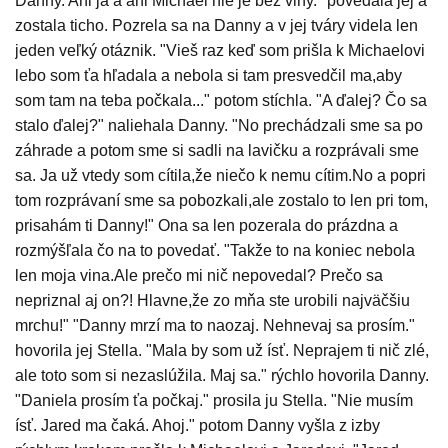
Danny. Ani ja a ani Michael nie je bez viny." povedala jej a
zostala ticho. Pozrela sa na Danny a v jej tváry videla len
jeden veľký otáznik. "Vieš raz keď som prišla k Michaelovi
lebo som ťa hľadala a nebola si tam presvedčil ma,aby
som tam na teba počkala..." potom stíchla. "A ďalej? Čo sa
stalo ďalej?" naliehala Danny. "No prechádzali sme sa po
záhrade a potom sme si sadli na lavičku a rozprávali sme
sa. Ja už vtedy som cítila,že niečo k nemu cítim.No a popri
tom rozprávaní sme sa pobozkali,ale zostalo to len pri tom,
prisahám ti Danny!" Ona sa len pozerala do prázdna a
rozmýšľala čo na to povedať. "Takže to na koniec nebola
len moja vina.Ale prečo mi nič nepovedal? Prečo sa
nepriznal aj on?! Hlavne,že zo mňa ste urobili najväčšiu
mrchu!" "Danny mrzí ma to naozaj. Nehnevaj sa prosím."
hovorila jej Stella. "Mala by som už ísť. Neprajem ti nič zlé,
ale toto som si nezaslúžila. Maj sa." rýchlo hovorila Danny.
"Daniela prosím ťa počkaj." prosila ju Stella. "Nie musím
ísť. Jared ma čaká. Ahoj." potom Danny vyšla z izby