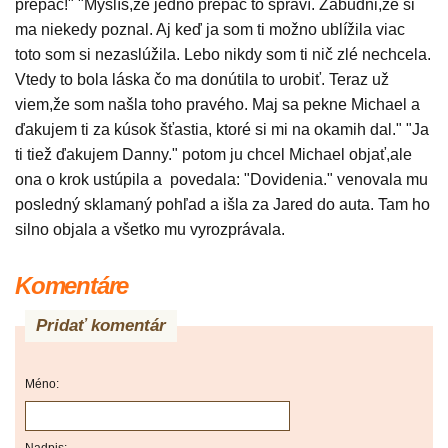
prepáč!" "Myslíš,že jedno prepáč to spraví. Zabudni,že si
ma niekedy poznal. Aj keď ja som ti možno ublížila viac
toto som si nezaslúžila. Lebo nikdy som ti nič zlé nechcela.
Vtedy to bola láska čo ma donútila to urobiť. Teraz už
viem,že som našla toho pravého. Maj sa pekne Michael a
ďakujem ti za kúsok šťastia, ktoré si mi na okamih dal." "Ja
ti tiež ďakujem Danny." potom ju chcel Michael objať,ale
ona o krok ustúpila a povedala: "Dovidenia." venovala mu
posledný sklamaný pohľad a išla za Jared do auta. Tam ho
silno objala a všetko mu vyrozprávala.
Komentáre
Pridať komentár
Méno: