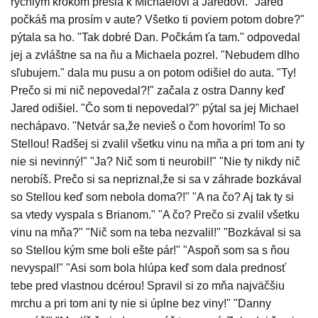
rýchlym krokom prešla k Michaelovi a Jaredovi. "Jared
počkáš ma prosím v aute? Všetko ti poviem potom dobre?"
pýtala sa ho. "Tak dobré Dan. Počkám ťa tam." odpovedal
jej a zvláštne sa na ňu a Michaela pozrel. "Nebudem dlho
sľubujem." dala mu pusu a on potom odišiel do auta. "Ty!
Prečo si mi nič nepovedal?!" začala z ostra Danny keď
Jared odišiel. "Čo som ti nepovedal?" pýtal sa jej Michael
nechápavo. "Netvár sa,že nevieš o čom hovorím! To so
Stellou! Radšej si zvalil všetku vinu na mňa a pri tom ani ty
nie si nevinný!" "Ja? Nič som ti neurobil!" "Nie ty nikdy nič
nerobíš. Prečo si sa nepriznal,že si sa v záhrade bozkával
so Stellou keď som nebola doma?!" "A na čo? Aj tak ty si
sa vtedy vyspala s Brianom." "A čo? Prečo si zvalil všetku
vinu na mňa?" "Nič som na teba nezvalil!" "Bozkával si sa
so Stellou kým sme boli ešte pár!" "Aspoň som sa s ňou
nevyspal!" "Asi som bola hlúpa keď som dala prednosť
tebe pred vlastnou dcérou! Spravil si zo mňa najväčšiu
mrchu a pri tom ani ty nie si úplne bez viny!" "Danny