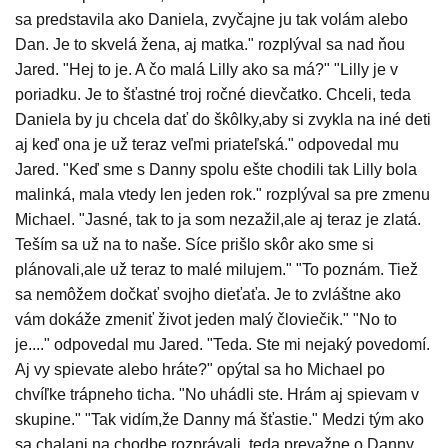
sa predstavila ako Daniela, zvyčajne ju tak volám alebo
Dan. Je to skvelá žena, aj matka." rozplýval sa nad ňou
Jared. "Hej to je. A čo malá Lilly ako sa má?" "Lilly je v
poriadku. Je to šťastné troj ročné dievčatko. Chceli, teda
Daniela by ju chcela dať do škôlky,aby si zvykla na iné deti
aj keď ona je už teraz veľmi priateľská." odpovedal mu
Jared. "Keď sme s Danny spolu ešte chodili tak Lilly bola
malinká, mala vtedy len jeden rok." rozplýval sa pre zmenu
Michael. "Jasné, tak to ja som nezažil,ale aj teraz je zlatá.
Teším sa už na to naše. Síce prišlo skôr ako sme si
plánovali,ale už teraz to malé milujem." "To poznám. Tiež
sa nemôžem dočkať svojho dieťaťa. Je to zvláštne ako
vám dokáže zmeniť život jeden malý človiečik." "No to
je...." odpovedal mu Jared. "Teda. Ste mi nejaký povedomí.
Aj vy spievate alebo hráte?" opýtal sa ho Michael po
chvíľke trápneho ticha. "No uhádli ste. Hrám aj spievam v
skupine." "Tak vidím,že Danny má šťastie." Medzi tým ako
sa chalani na chodbe rozprávali, teda prevažne o Danny,