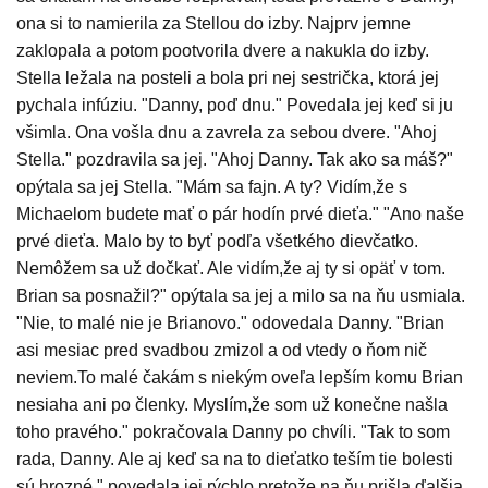
ona si to namierila za Stellou do izby. Najprv jemne
zaklopala a potom pootvorila dvere a nakukla do izby.
Stella ležala na posteli a bola pri nej sestrička, ktorá jej
pychala infúziu. "Danny, poď dnu." Povedala jej keď si ju
všimla. Ona vošla dnu a zavrela za sebou dvere. "Ahoj
Stella." pozdravila sa jej. "Ahoj Danny. Tak ako sa máš?"
opýtala sa jej Stella. "Mám sa fajn. A ty? Vidím,že s
Michaelom budete mať o pár hodín prvé dieťa." "Ano naše
prvé dieťa. Malo by to byť podľa všetkého dievčatko.
Nemôžem sa už dočkať. Ale vidím,že aj ty si opäť v tom.
Brian sa posnažil?" opýtala sa jej a milo sa na ňu usmiala.
"Nie, to malé nie je Brianovo." odovedala Danny. "Brian
asi mesiac pred svadbou zmizol a od vtedy o ňom nič
neviem.To malé čakám s niekým oveľa lepším komu Brian
nesiaha ani po členky. Myslím,že som už konečne našla
toho pravého." pokračovala Danny po chvíli. "Tak to som
rada, Danny. Ale aj keď sa na to dieťatko teším tie bolesti
sú hrozné." povedala jej rýchlo pretože na ňu prišla ďalšia