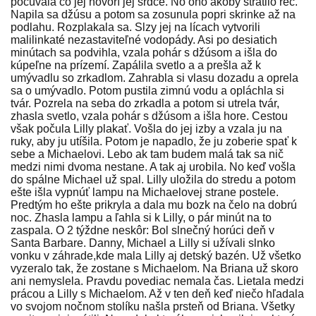
počúvala čo jej hovorí jej srdce. No ono akoby stratilo reč.
Napila sa džúsu a potom sa zosunula popri skrinke až na
podlahu. Rozplakala sa. Slzy jej na lícach vytvorili
malilinkaté nezastaviteľné vodopády. Asi po desiatich
minútach sa podvihla, vzala pohár s džúsom a išla do
kúpeľne na prízemí. Zapálila svetlo a a prešla až k
umývadlu so zrkadlom. Zahrabla si vlasu dozadu a oprela
sa o umývadlo. Potom pustila zimnú vodu a opláchla si
tvár. Pozrela na seba do zrkadla a potom si utrela tvár,
zhasla svetlo, vzala pohár s džúsom a išla hore. Cestou
však počula Lilly plakať. Vošla do jej izby a vzala ju na
ruky, aby ju utíšila. Potom je napadlo, že ju zoberie spať k
sebe a Michaelovi. Lebo ak tam budem malá tak sa nič
medzi nimi dvoma nestane. A tak aj urobila. No keď vošla
do spálne Michael už spal. Lilly uložila do stredu a potom
ešte išla vypnúť lampu na Michaelovej strane postele.
Predtým ho ešte prikryla a dala mu bozk na čelo na dobrú
noc. Zhasla lampu a ľahla si k Lilly, o pár minút na to
zaspala. O 2 týždne neskôr: Bol slnečný horúci deň v
Santa Barbare. Danny, Michael a Lilly si užívali slnko
vonku v záhrade,kde mala Lilly aj detský bazén. Už všetko
vyzeralo tak, že zostane s Michaelom. Na Briana už skoro
ani nemyslela. Pravdu povediac nemala čas. Lietala medzi
prácou a Lilly s Michaelom. Až v ten deň keď niečo hľadala
vo svojom nočnom stolíku našla prsteň od Briana. Všetky