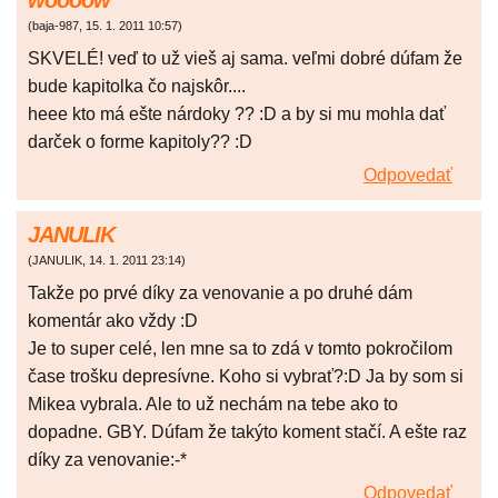
woooow
(
baja-987
,
15. 1. 2011
10:57
)
SKVELÉ! veď to už vieš aj sama. veľmi dobré dúfam že
bude kapitolka čo najskôr....
heee kto má ešte nárdoky ?? :D a by si mu mohla dať
darček o forme kapitoly?? :D
Odpovedať
JANULIK
(
JANULIK
,
14. 1. 2011
23:14
)
Takže po prvé díky za venovanie a po druhé dám
komentár ako vždy :D
Je to super celé, len mne sa to zdá v tomto pokročilom
čase trošku depresívne. Koho si vybrať?:D Ja by som si
Mikea vybrala. Ale to už nechám na tebe ako to
dopadne. GBY. Dúfam že takýto koment stačí. A ešte raz
díky za venovanie:-*
Odpovedať