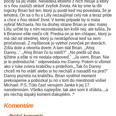
pocity sa jej vrátili. Nevedela ktorého z nich miluje a ktorý
si s ňou zaslúži stráviť zvyšok života. Ak by sme ta išli
logicky Brian bol ten, ktorý ju pustil keď mu povedala, že je
tehotná. On sa o ňu a Lilly nezaujímal celý rok a teraz príde
a chce s ňou stráviť život. V tomto prípade by si mala
vybrať Michaela. No na druhej strane Brian je otec malej
Lilly, určite by s ním nezostávala len kvôli nej, ale tušila, že
k Brianovi ešte niečo cíti. Predsa on je ten chlapec, ktorý ju
má rád od strednej, ktorý ju nestrápňoval keď sa sem
prisťahovali. Z myšlienok ju vytrhol zvonček pri dverách.
Zišla dole a otvorila dvere. A tam stál Brian. ,,Ahoj
Danny..." ,,Ahoj Brian čo tu robíš?" ,,No prešli už dva
týždne a ešte si mi nedala odpoveď." ,,Ja viem, Brian. Nie
je to jednoduché." odpovedala mu Danny. Potom si všimol
ako v ruke zviera krabičku s prsteňom.,,Tak čo Danny
chceš mi ho vrátiť alebo si ho necháš a nasadíš na prst?"
Danny pozrela na krabičku. Brian vystihol moment
prekvapenie a pobozkal ju no v tom do miestnosti vošiel
Michael. P.S.:Túto časť venujem Janke k jej 17.
narodeninám. Všetko najlepšie, tak ako som ti sľúbila....a
pls nechaj dajaký koment ďakujéém. :*
Komentáre
Pridať komentár