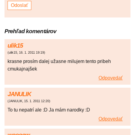
Prehľad komentárov
ulik15
(
ulik15
,
16. 1. 2011
19:19
)
krasne prosím dalej užasne milujem tento pribeh
cmukajnajšek
Odpovedať
JANULIK
(
JANULIK
,
15. 1. 2011
12:20
)
To tu nepatrí ale :D Ja mám narodky :D
Odpovedať