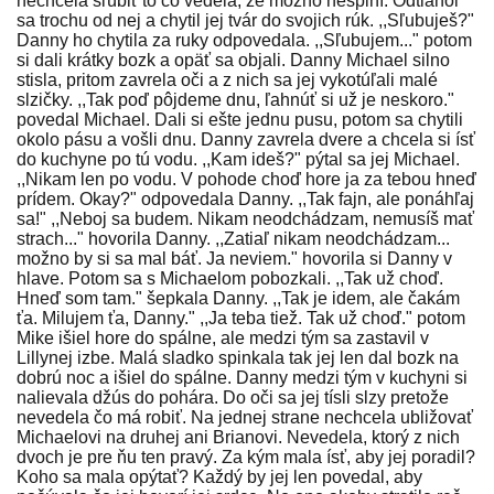
nechcela sľúbiť to čo vedela, že možno nesplní. Odtiahol
sa trochu od nej a chytil jej tvár do svojich rúk. ,,Sľubuješ?"
Danny ho chytila za ruky odpovedala. ,,Sľubujem..." potom
si dali krátky bozk a opäť sa objali. Danny Michael silno
stisla, pritom zavrela oči a z nich sa jej vykotúľali malé
slzičky. ,,Tak poď pôjdeme dnu, ľahnúť si už je neskoro."
povedal Michael. Dali si ešte jednu pusu, potom sa chytili
okolo pásu a vošli dnu. Danny zavrela dvere a chcela si ísť
do kuchyne po tú vodu. ,,Kam ideš?" pýtal sa jej Michael.
,,Nikam len po vodu. V pohode choď hore ja za tebou hneď
prídem. Okay?" odpovedala Danny. ,,Tak fajn, ale ponáhľaj
sa!" ,,Neboj sa budem. Nikam neodchádzam, nemusíš mať
strach..." hovorila Danny. ,,Zatiaľ nikam neodchádzam...
možno by si sa mal báť. Ja neviem." hovorila si Danny v
hlave. Potom sa s Michaelom pobozkali. ,,Tak už choď.
Hneď som tam." šepkala Danny. ,,Tak je idem, ale čakám
ťa. Milujem ťa, Danny." ,,Ja teba tiež. Tak už choď." potom
Mike išiel hore do spálne, ale medzi tým sa zastavil v
Lillynej izbe. Malá sladko spinkala tak jej len dal bozk na
dobrú noc a išiel do spálne. Danny medzi tým v kuchyni si
nalievala džús do pohára. Do oči sa jej tísli slzy pretože
nevedela čo má robiť. Na jednej strane nechcela ubližovať
Michaelovi na druhej ani Brianovi. Nevedela, ktorý z nich
dvoch je pre ňu ten pravý. Za kým mala ísť, aby jej poradil?
Koho sa mala opýtať? Každý by jej len povedal, aby