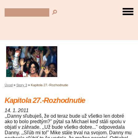
Úvod
»
Story 3
»
Kapitola 27.-Rozhodnutie
Kapitola 27.-Rozhodnutie
14. 1. 2011
,,Danny sľubuješ, že od teraz bude už všetko len dobré
ako to bolo predtým?" pýtal sa Michael keď stáli spolu v
objatí v záhrade. ,,Už bude všetko dobre..." odpovedala
Danny. ,,Sľúb mi to!" Mike stále trval na svojom. Danny mu