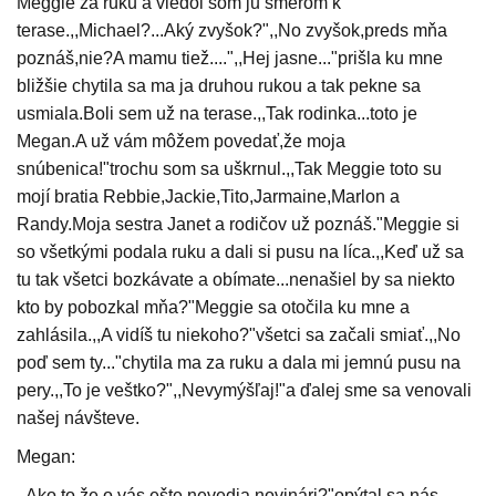
Meggie za ruku a viedol som ju smerom k
terase.,,Michael?...Aký zvyšok?",,No zvyšok,preds mňa
poznáš,nie?A mamu tiež....",,Hej jasne..."prišla ku mne
bližšie chytila sa ma ja druhou rukou a tak pekne sa
usmiala.Boli sem už na terase.,,Tak rodinka...toto je
Megan.A už vám môžem povedať,že moja
snúbenica!"trochu som sa uškrnul.,,Tak Meggie toto su
mojí bratia Rebbie,Jackie,Tito,Jarmaine,Marlon a
Randy.Moja sestra Janet a rodičov už poznáš."Meggie si
so všetkými podala ruku a dali si pusu na líca.,,Keď už sa
tu tak všetci bozkávate a obímate...nenašiel by sa niekto
kto by pobozkal mňa?"Meggie sa otočila ku mne a
zahlásila.,,A vidíš tu niekoho?"všetci sa začali smiať.,,No
poď sem ty..."chytila ma za ruku a dala mi jemnú pusu na
pery.,,To je veštko?",,Nevymýšľaj!"a ďalej sme sa venovali
našej návšteve.
Megan:
,,Ako to,že o vás ešte nevedia novinári?"opýtal sa nás