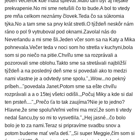
jeden večierok kde mala spievať.Malo tam byť aj nejaké
prekvapenie.No mi sme netušili čo to bude.A bol to vtedy
pre mňa celkom neznámy človek.Teda čo sa súkromia
týka.No a tam sme sa prvy krát stretli.O týždeň neskôr nám
ráno o pol 9 vytruboval pod oknami.Zavolal nás do
Neverlandu a mi sme šli.Jeden včer som sa na Katy a Mika
pohnevala.Večer teda v noci som ho stretla v kuchyni,bola
som si po niečo na pitie.Chvíľu sme sa rozprávali a
pozorovali sme oblohu.Takto sme sa stretávali najbližší
týždeň a na posledný deň sme si povedali ako to medzi
nami vlastne je a odvtedy sme spolu.",,Wow...no pekný
príbeh..."povedala Janet.Potom sme sa ešte chvíľu
rozprávali a a o 15tej všetci odišli.,,Počuj Miky a kde si dal
ten prsteň....",,Prečo ťa to tak zaujíma?Nie je to jedno?
Hlavne,že sme spolu!Veľmi veľmi ma mrzí,že som ti vtedy
nedal šancu,by so mi to vysvetlila.",,Hej jasné...čo bolo
bolo je to za nami.Teraz si pripravíme svadbu snov a
potom budeme mať veľa detí.",,Si super Meggie,čím som si