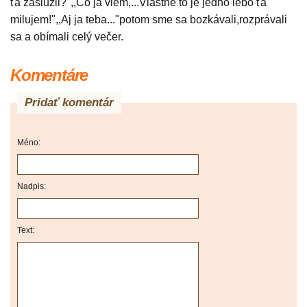
ťa zaslúžil?",,Čo ja viem,...Vlastne to je jedno lebo ťa
milujem!",,Aj ja teba..."potom sme sa bozkávali,rozprávali
sa a obímali celý večer.
Komentáre
Pridať komentár
Méno:
Nadpis:
Text: