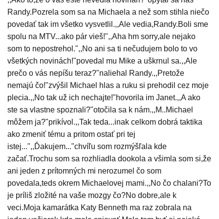
Randy.Pozrela som sa na Michaela a než som stihla niečo
povedať tak im všetko vysvetlil.,,Ale vedia,Randy.Boli sme
spolu na MTV...ako pár vieš!",,Aha hm sorry,ale nejako
som to nepostrehol.",,No ani sa ti nečudujem bolo to vo
všetkých novinách!"povedal mu Mike a uškrnul sa.,,Ale
prečo o vás nepíšu teraz?"naliehal Randy.,,Pretože
nemajú čo!"zvýšil Michael hlas a ruku si prehodil cez moje
plecia.,,No tak už ich nechajte!"hovorila im Janet.,,A ako
ste sa vlastne spoznali?"otočila sa k nám.,,M..Michael
môžem ja?"prikívol.,,Tak teda...inak celkom dobrá taktika
ako zmeniť tému a pritom ostať pri tej
istej...",,Ďakujem..."chvíľu som rozmýšľala kde
začať.Trochu som sa rozhliadla dookola a všimla som si,že
ani jeden z prítomných mi nerozumel čo som
povedala,teds okrem Michaelovej mami.,,No čo chalani?To
je príliš zložité na vaše mozgy čo?No dobre,ale k
veci.Moja kamarátka Katy Benneth ma raz zobrala na