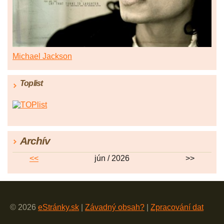
Michael Jackson
Toplist
Archív
<<
jún / 2026
>>
© 2026
eStránky.sk
|
Závadný obsah?
|
Zpracování dat