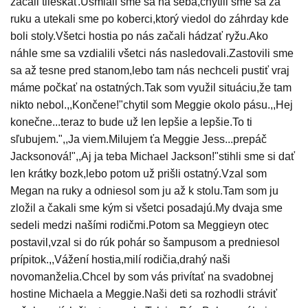
začali tlieskať.Usmiali sme sa na seba,chytili sme sa za
ruku a utekali sme po koberci,ktorý viedol do záhrday kde
boli stoly.Všetci hostia po nás začali hádzať ryžu.Ako
náhle sme sa vzdialili všetci nás nasledovali.Zastovili sme
sa až tesne pred stanom,lebo tam nás nechceli pustiť vraj
máme počkať na ostatných.Tak som využil situáciu,že tam
nikto nebol.,,Končene!"chytil som Meggie okolo pásu.,,Hej
konečne...teraz to bude už len lepšie a lepšie.To ti
sľubujem.",,Ja viem.Milujem ťa Meggie Jess...prepáč
Jacksonová!",,Aj ja teba Michael Jackson!"stihli sme si dať
len krátky bozk,lebo potom už prišli ostatný.Vzal som
Megan na ruky a odniesol som ju až k stolu.Tam som ju
zložil a čakali sme kým si všetci posadajú.My dvaja sme
sedeli medzi našími rodičmi.Potom sa Meggieyn otec
postavil,vzal si do rúk pohár so šampusom a predniesol
prípitok.,,Vážení hostia,milí rodičia,drahý naši
novomanželia.Chcel by som vás privítať na svadobnej
hostine Michaela a Meggie.Naši deti sa rozhodli stráviť