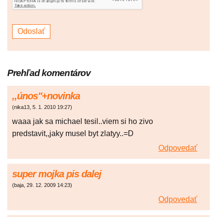
Prehľad komentárov
,,únos"+novinka
(
nika13
,
5. 1. 2010
19:27
)
waaa jak sa michael tesil..viem si ho zivo
predstavit,,jaky musel byt zlatyy..=D
Odpovedať
super mojka pis dalej
(
baja
,
29. 12. 2009
14:23
)
Odpovedať