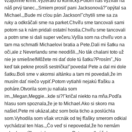
vzájomne kŕmiť.Vyzeralo to komicky.Potom nás vyzvali na
náš prvý tanec.,,Smiem prosiť pani Jacksonová?"opýtal sa
Michael.,,Bude mi cťou pán Jackson!"chytili sme sa za
ruky a odkráčali sme na parket.Chvíľu sme tancovali sami
potom sa k nám pridali ostatní hostia.Chvíľu sme tancovali
a potm sme si dali super večeru.Vyšla som na chvíľu von a
tam ma schmatli Michaelovi bratia a Pete.Dali mi šatku na
oči,ale z Neverlandu sme neodišli.,,No ták chalani toto už
nie je smiešne!Môžete mi dať dole tú šatku?Prosím",,No
keď tak pekne prosíš sestrička!"povedal Pete a dal mi dole
šatku.Boli sme v akomsi altánku a tam mi povedali,že im
musím dať niečo vypiť.Potom vytiahli nejakú fľašku a
poháre.Otvorila som ju naliala som
im.,,Megan,Meggie...kde si?!"kričal niekto na mňa.Podľa
hlasu som spoznala,že je to Michael.Ako si skoro ma
našiel.Pete mi ukázal,abz som bola ticho a poslúchla
som.Vyhodila som však vrcnák od tej fľašky smerom odkial
vychádzal ten hlas.,,Čo veď si nepovedal,že ho nemám