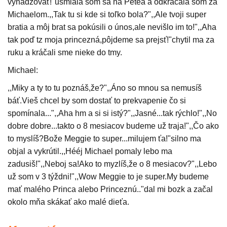
vyhadzovať!"usmiala som sa na Petea a odkráčala som za
Michaelom.,,Tak tu si kde si toľko bola?",,Ale tvoji super
bratia a môj brat sa pokúsili o únos,ale nevišlo im to!",,Aha
tak poď tz moja princezná,pôjdeme sa prejsť!"chytil ma za
ruku a kráčali sme nieke do tmy.
Michael:
,,Miky a ty to tu poznáš,že?",,Áno so mnou sa nemusíš
báť.Vieš chcel by som dostať to prekvapenie čo si
spomínala...",,Aha hm a si si istý?",,Jasné...tak rýchlo!",,No
dobre dobre...takto o 8 mesiacov budeme už traja!",,Čo ako
to myslíš?Bože Meggie to super...milujem ťa!"silno ma
objal a vykrútil.,,Hééj Michael pomaly lebo ma
zadusiš!",,Neboj sa!Ako to myzlíš,že o 8 mesiacov?",,Lebo
už som v 3 týždni!",,Wow Meggie to je super.My budeme
mať malého Princa alebo Princeznú.."dal mi bozk a začal
okolo mňa skákať ako malé dieťa.