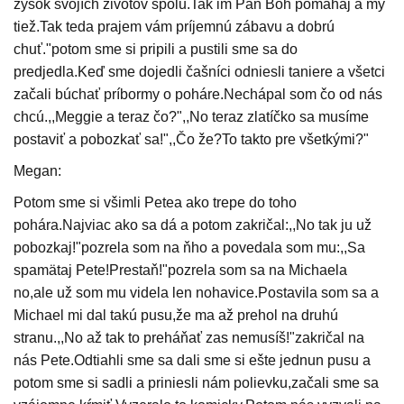
zyšok svojích životov spolu.Tak im Pán Boh pomáhaj a my
tiež.Tak teda prajem vám príjemnú zábavu a dobrú
chuť."potom sme si pripili a pustili sme sa do
predjedla.Keď sme dojedli čašníci odniesli taniere a všetci
začali búchať príbormy o poháre.Nechápal som čo od nás
chcú.,,Meggie a teraz čo?",,No teraz zlatíčko sa musíme
postaviť a pobozkať sa!",,Čo že?To takto pre všetkými?"
Megan:
Potom sme si všimli Petea ako trepe do toho
pohára.Najviac ako sa dá a potom zakričal:,,No tak ju už
pobozkaj!"pozrela som na ňho a povedala som mu:,,Sa
spamätaj Pete!Prestaň!"pozrela som sa na Michaela
no,ale už som mu videla len nohavice.Postavila som sa a
Michael mi dal takú pusu,že ma až prehol na druhú
stranu.,,No až tak to preháňať zas nemusíš!"zakričal na
nás Pete.Odtiahli sme sa dali sme si ešte jednun pusu a
potom sme si sadli a priniesli nám polievku,začali sme sa