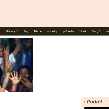
y
Príbehy 2
Sny
Básne
obrázky
počítadlo
Videá
Story 3
v
Portrét