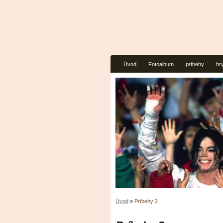
Úvod
Fotoalbum
príbehy
hr
Úvod
»
Príbehy 2