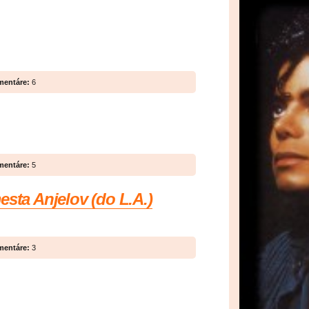
entáre:
6
entáre:
5
esta Anjelov (do L.A.)
entáre:
3