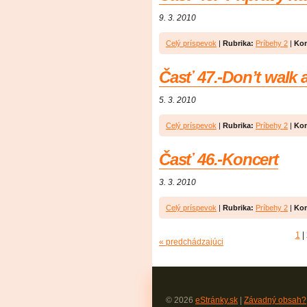
9. 3. 2010
Celý príspevok
|
Rubrika:
Príbehy 2
|
Kom
Časť 47.-Don’t walk
5. 3. 2010
Celý príspevok
|
Rubrika:
Príbehy 2
|
Kom
Časť 46.-Koncert
3. 3. 2010
Celý príspevok
|
Rubrika:
Príbehy 2
|
Kom
1
|
« predchádzajúci
© 2026
eStránky.sk
|
Závadný obsah?