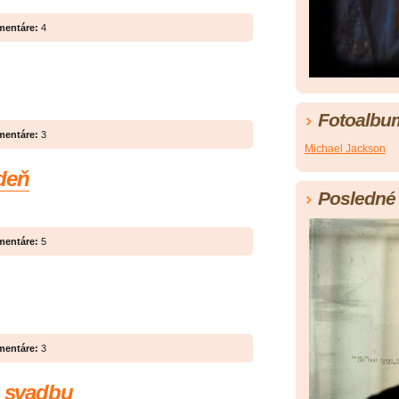
entáre:
4
Fotoalbu
entáre:
3
Michael Jackson
deň
Posledné 
entáre:
5
entáre:
3
a svadbu