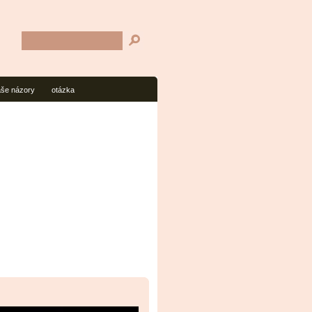
aše názory
otázka