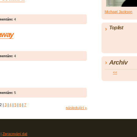
Michael Jackson
entáre:
4
Toplist
 away
entáre:
4
Archív
<<
entáre:
5
2
|
3
|
4
|
5
|
6
|
7
následující »
|
Zpracování dat